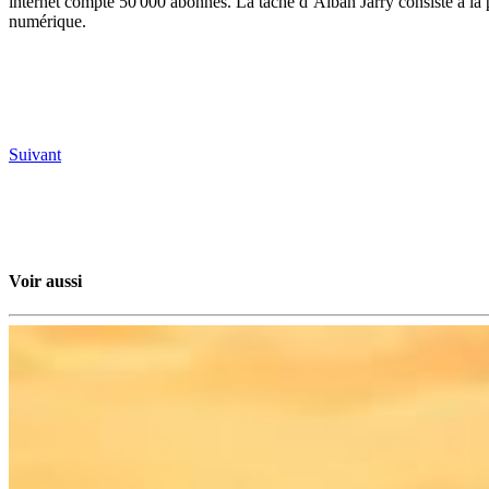
internet compte 50 000 abonnés. La tâche d’Alban Jarry consiste à la pu
numérique.
Suivant
Voir aussi