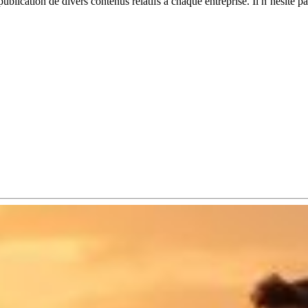
blication de divers contenus relatifs à chaque entreprise. Il n’hésite p